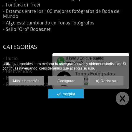
- Fontana di Trevi
- Estamos entre los 100 mejores fotógrafos de Boda del
Mundo
- Algo está cambiando en Tonos Fotógrafos
- Sello "Oro" Bodas.net
CATEGORÍAS
- Inicio
¡Hola! ¿En qué puedo
ayudarte?
Utilizamos cookies para mejorar la navegación web y obtener estadísticas. Si
- General
continuas navegando, consideramos que aceptas su uso.
- Bienvenidos
Tonos Fotógrafos
- Hoy te cuento...
(Reme)
Más información
Configurar
Rechazar
- Revista "Casadísimos"
Online
Aceptar